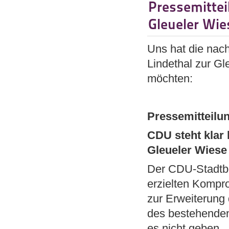
Pressemittei
Gleueler Wie
Uns hat die nac
Lindethal zur Gl
möchten:
Pressemitteilu
CDU steht kla
Gleueler Wiese
Der CDU-Stadtbez
erzielten Kompr
zur Erweiterung
des bestehenden
es nicht geben.