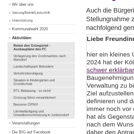
Wir über uns
Auch die Bürgerin
Satzung/Beitritt/Lastschrift
Stellungnahme z
Unterstützung
nachfolgend gern
Kommunalwahl 2020
Liebe Freundin
Aktivitäten
Rettet den Grüngürtel -
Ausbaupläne des FC
hier ein kleine
Verlagerung des Großmarktes nach
Marsdorf
2024 hat der Köl
Landschaftspark Belvedere
schwer erklärba
Verkehrsberuhigung
Baugenehmigung 
Situation in Kindergärten und
Grundschule
Verwaltung zu b
RTL-Bebauung - so nicht!
Ziel aufzustelle
Grünzug West verwirklichen!
definieren und d
Besserer ÖPNV!
immer noch vor 
Lärmbelästigung und
Umweltverschmutzung in Junkersdorf
hat als Gegenst
Veranstaltungen
nach dem Wunsch
daher den Antrag
Die BIG auf Facebook