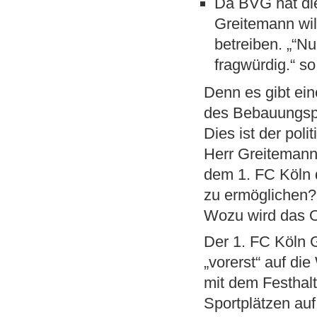
Da BVG hat di
Greitemann wil
betreiben. „“Nu
fragwürdig.“ s
Denn es gibt ein
des Bebauungspl
Dies ist der polit
Herr Greitemann
dem 1. FC Köln 
zu ermöglichen?
Wozu wird das O
Der 1. FC Köln 
„vorerst“ auf di
mit dem Festhal
Sportplätzen auf