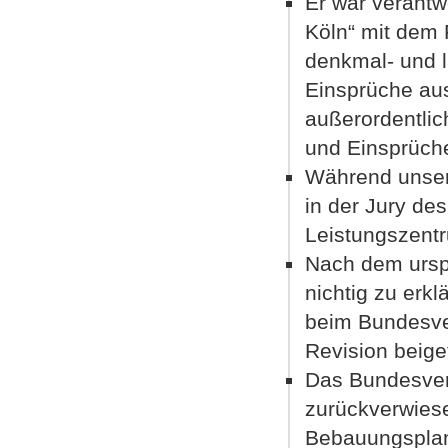
Er war verantw
Köln“ mit dem 
denkmal- und 
Einsprüche au
außerordentlic
und Einsprüch
Während unser
in der Jury des
Leistungszent
Nach dem ursp
nichtig zu erk
beim Bundesver
Revision beige
Das Bundesver
zurückverwiese
Bebauungsplan