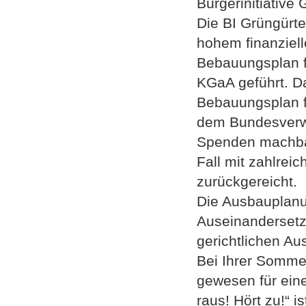
Bürgerinitiative G
Die BI Grüngürte
hohem finanziell
Bebauungsplan f
KGaA geführt. Da
Bebauungsplan fü
dem Bundesverwal
Spenden machbar
Fall mit zahlre
zurückgereicht.
Die Ausbauplanun
Auseinandersetzu
gerichtlichen A
Bei Ihrer Somme
gewesen für eine
raus! Hört zu!“ 