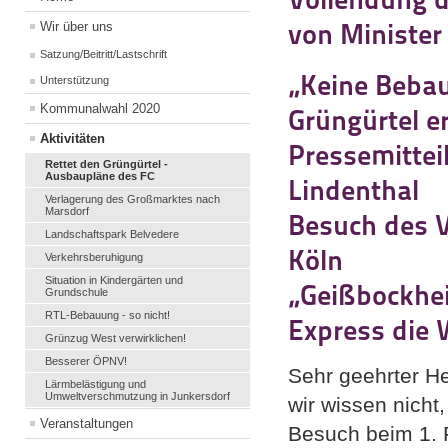
von Minister
Wir über uns
Satzung/Beitritt/Lastschrift
„Keine Bebau
Unterstützung
Kommunalwahl 2020
Grüngürtel e
Aktivitäten
Pressemittei
Rettet den Grüngürtel -
Ausbaupläne des FC
Lindenthal
Verlagerung des Großmarktes nach
Marsdorf
Besuch des V
Landschaftspark Belvedere
Köln
Verkehrsberuhigung
Situation in Kindergärten und
„Geißbockhei
Grundschule
RTL-Bebauung - so nicht!
Express die 
Grünzug West verwirklichen!
Besserer ÖPNV!
Sehr geehrter H
Lärmbelästigung und
Umweltverschmutzung in Junkersdorf
wir wissen nicht
Veranstaltungen
Besuch beim 1.