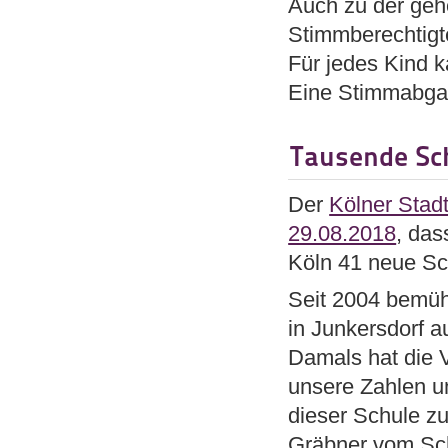
Auch zu der ge
Stimmberechtigte
Für jedes Kind k
Eine Stimmabgabe
Tausende Sch
Der
Kölner Stad
29.08.2018
, das
Köln 41 neue Sc
Seit 2004 bemüh
in Junkersdorf 
Damals hat die 
unsere Zahlen u
dieser Schule z
Gräbner vom Sch