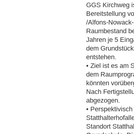
GGS Kirchweg ist
Bereitstellung v
/Alfons-Nowack-
Raumbestand ber
Jahren je 5 Ei
dem Grundstück 
entstehen.
• Ziel ist es am
dem Raumprogram
könnten vorübe
Nach Fertigstel
abgezogen.
• Perspektivisch
Statthalterhofa
Standort Stattha