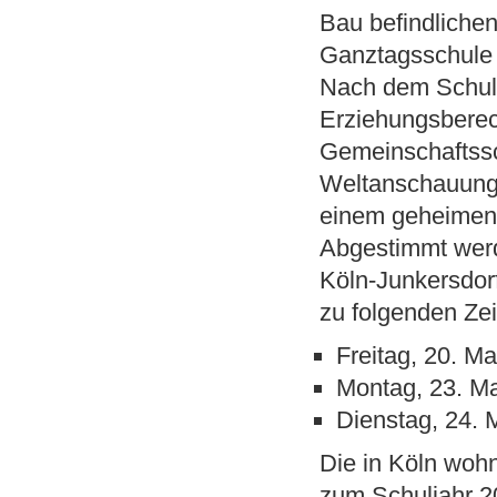
Bau befindliche
Ganztagsschule 
Nach dem Schulg
Erziehungsberec
Gemeinschaftssc
Weltanschauungss
einem geheime
Abgestimmt wer
Köln-Junkersdorf
zu folgenden Ze
Freitag,
20. Ma
Montag,
23. M
Dienstag,
24. 
Die in Köln woh
zum Schuljahr 2