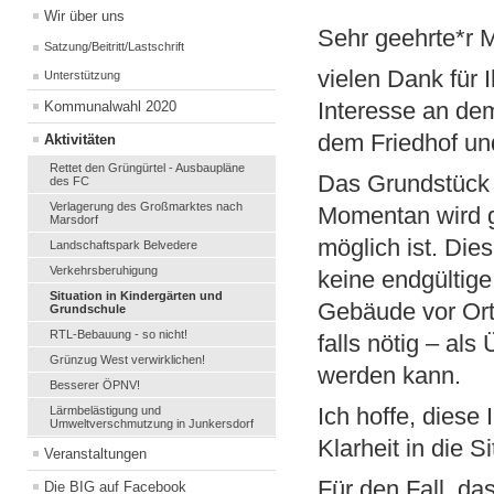
Wir über uns
Sehr geehrte*r 
Satzung/Beitritt/Lastschrift
vielen Dank für
Unterstützung
Interesse an d
Kommunalwahl 2020
dem Friedhof un
Aktivitäten
Rettet den Grüngürtel - Ausbaupläne
Das Grundstück 
des FC
Verlagerung des Großmarktes nach
Momentan wird g
Marsdorf
möglich ist. Di
Landschaftspark Belvedere
Verkehrsberuhigung
keine endgültige
Situation in Kindergärten und
Gebäude vor Ort.
Grundschule
RTL-Bebauung - so nicht!
falls nötig – al
Grünzug West verwirklichen!
werden kann.
Besserer ÖPNV!
Ich hoffe, diese
Lärmbelästigung und
Umweltverschmutzung in Junkersdorf
Klarheit in die Si
Veranstaltungen
Für den Fall, da
Die BIG auf Facebook