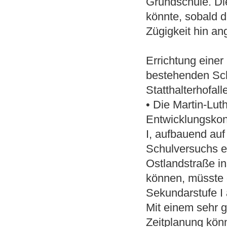
Grundschule. Di
könnte, sobald d
Zügigkeit hin a
Errichtung einer
bestehenden Sch
Statthalterhofall
• Die Martin-Lut
Entwicklungskon
I, aufbauend au
Schulversuchs ei
Ostlandstraße i
können, müsste d
Sekundarstufe I
Mit einem sehr 
Zeitplanung könn