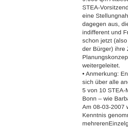
STEA-Vorsitzend
eine Stellungna
dagegen aus, die
indifferent und 
schon jetzt (als
der Bürger) ihr
Planungskonzept
weitergeleitet.
• Anmerkung: En
sich über alle 
5 von 10 STEA-M
Bonn – wie Barba
Am 08-03-2007 w
Kenntnis genomm
mehrerenEinzelg