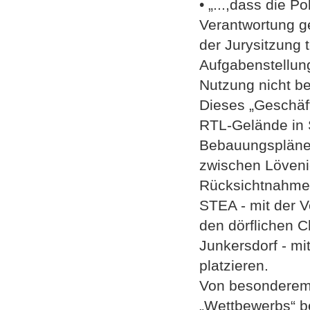
• „...,dass die P
Verantwortung g
der Jurysitzung
Aufgabenstellun
Nutzung nicht be
Dieses „Geschäf
RTL-Gelände in S
Bebauungspläne
zwischen Löveni
Rücksichtnahme“
STEA - mit der V
den dörflichen C
Junkersdorf - mi
platzieren.
Von besonderem 
„Wettbewerbs“ bei