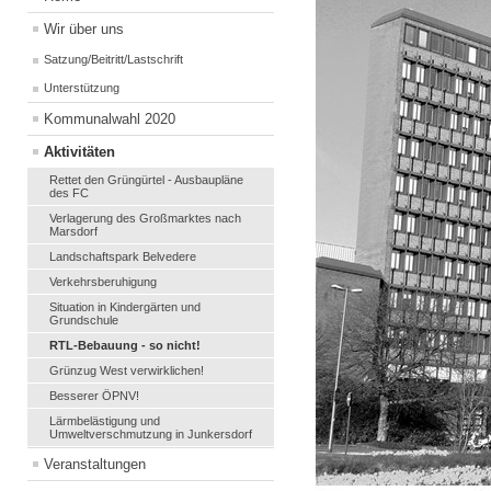
Wir über uns
Satzung/Beitritt/Lastschrift
Unterstützung
Kommunalwahl 2020
Aktivitäten
Rettet den Grüngürtel - Ausbaupläne
des FC
Verlagerung des Großmarktes nach
Marsdorf
Landschaftspark Belvedere
Verkehrsberuhigung
Situation in Kindergärten und
Grundschule
RTL-Bebauung - so nicht!
Grünzug West verwirklichen!
Besserer ÖPNV!
Lärmbelästigung und
Umweltverschmutzung in Junkersdorf
Veranstaltungen