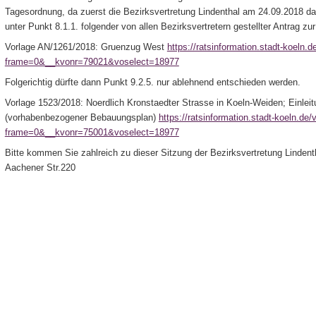
Tagesordnung, da zuerst die Bezirksvertretung Lindenthal am 24.09.2018 d
unter Punkt 8.1.1. folgender von allen Bezirksvertretern gestellter Antrag zu
Vorlage AN/1261/2018: Gruenzug West
https://ratsinformation.stadt-koeln.
frame=0&__kvonr=79021&voselect=18977
Folgerichtig dürfte dann Punkt 9.2.5. nur ablehnend entschieden werden.
Vorlage 1523/2018: Noerdlich Kronstaedter Strasse in Koeln-Weiden; Einle
(vorhabenbezogener Bebauungsplan)
https://ratsinformation.stadt-koeln.de
frame=0&__kvonr=75001&voselect=18977
Bitte kommen Sie zahlreich zu dieser Sitzung der Bezirksvertretung Linden
Aachener Str.220