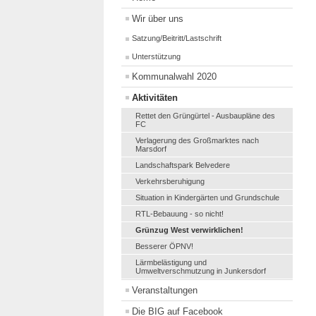
Wir über uns
Satzung/Beitritt/Lastschrift
Unterstützung
Kommunalwahl 2020
Aktivitäten
Rettet den Grüngürtel - Ausbaupläne des
FC
Verlagerung des Großmarktes nach
Marsdorf
Landschaftspark Belvedere
Verkehrsberuhigung
Situation in Kindergärten und Grundschule
RTL-Bebauung - so nicht!
Grünzug West verwirklichen!
Besserer ÖPNV!
Lärmbelästigung und
Umweltverschmutzung in Junkersdorf
Veranstaltungen
Die BIG auf Facebook