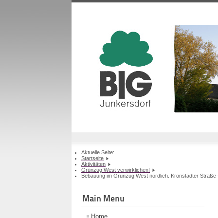
Aktuelle Seite:
Startseite
Aktivitäten
Grünzug West verwirklichen!
Bebauung im Grünzug West nördlich. Kronstädter Straße -
Main Menu
Home